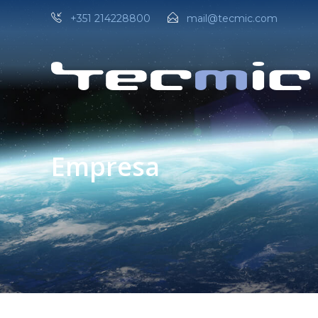
+351 214228800
mail@tecmic.com
Empresa