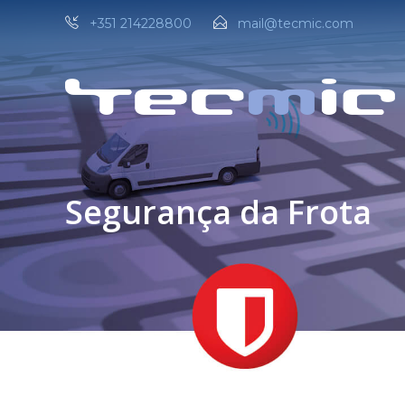
+351 214228800
mail@tecmic.com
Segurança da Frota