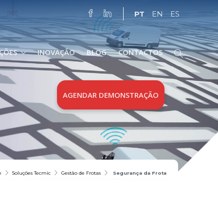
PT
EN
ES
ÇÕES
INOVAÇÃO
BLOG
CONTACTOS
AGENDAR DEMONSTRAÇÃO
e
Soluções Tecmic
Gestão de Frotas
Segurança da Frota