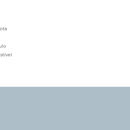
ota
ulo
stível