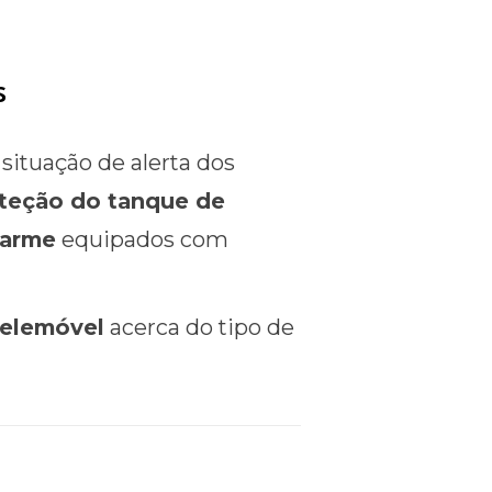
s
ituação de alerta dos
teção do tanque de
larme
equipados com
telemóvel
acerca do tipo de