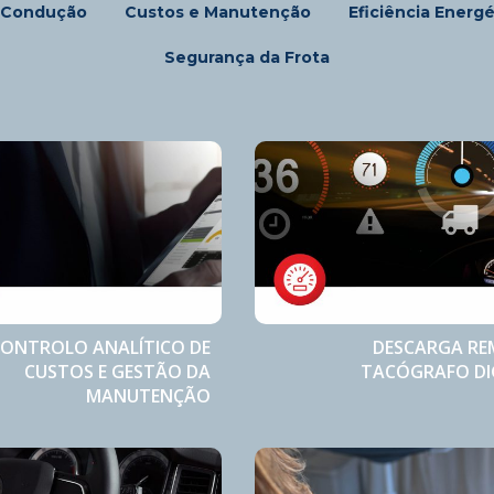
 Condução
Custos e Manutenção
Eficiência Energé
Segurança da Frota
ONTROLO ANALÍTICO DE
DESCARGA R
CUSTOS E GESTÃO DA
TACÓGRAFO DI
MANUTENÇÃO