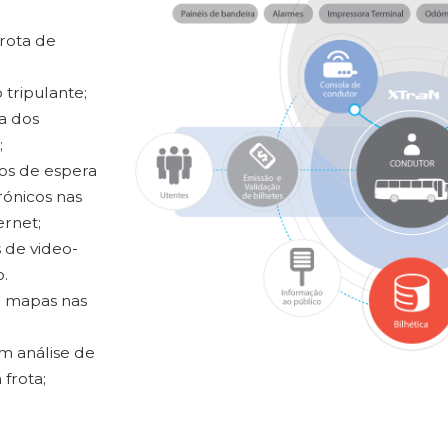
rota de
tripulante;
a dos
;
os de espera
trónicos nas
ernet;
 de video-
.
e mapas nas
m análise de
 frota;