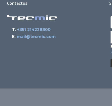
Contactos
S
T.
+351 214228800
E.
mail@tecmic.com