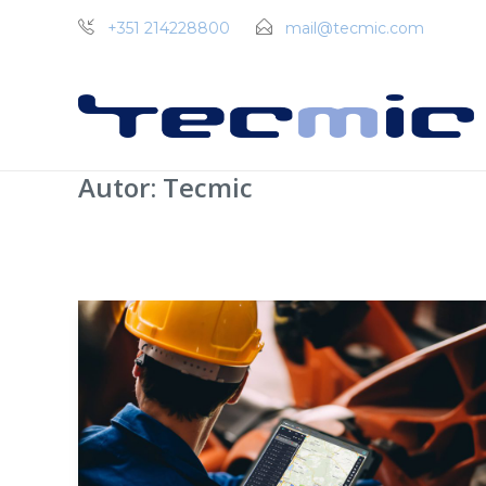
+351 214228800
mail@tecmic.com
Autor:
Tecmic