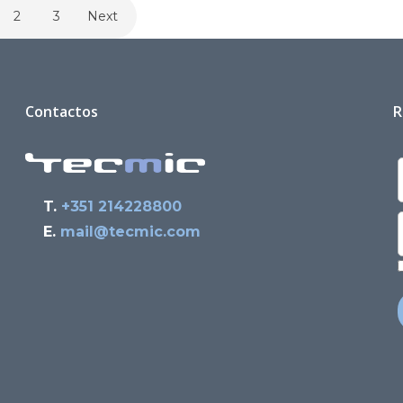
2
3
Next
Contactos
R
T.
+351 214228800
E.
mail@tecmic.com