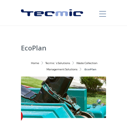
EcoPlan
Home
Tecmic´s Solutions
Waste Collection
Management Solutions
EcoPlan